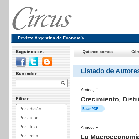
Revista Argentina de Economía
Seguinos en:
Quienes somos
Cóm
Listado de Autores
Buscador
Amico, F.
Crecimiento, Distr
Filtrar
Por edición
Bajar PDF
Por autor
Por título
Amico, F.
Por fecha
La Macroeconomía 