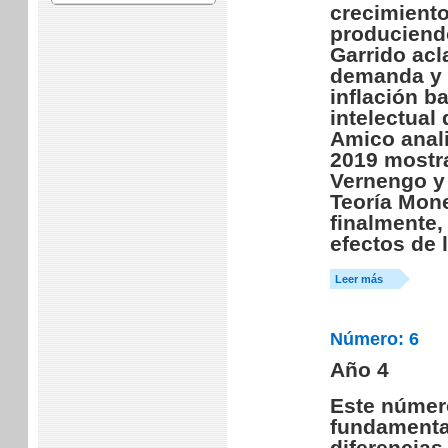
crecimiento
produciendo
Garrido acl
demanda y r
inflación b
intelectual
Amico anal
2019 mostra
Vernengo y 
Teoría Mone
finalmente,
efectos de l
Leer más
Número: 6
Año 4
Este número
fundamental
diferencias