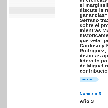
el marginal
discute la 
ganancias" 
Serrano tra
sobre el pr
mientras M
históricam
que velar p
Cardoso y E
Rodríguez, 
distintas a
liderado po
de Miguel re
contribucio
Leer más
Número: 5
Año 3