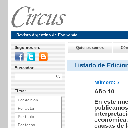
Revista Argentina de Economía
Seguinos en:
Quienes somos
Cóm
Listado de Edicio
Buscador
Número: 7
Año 10
Filtrar
Por edición
En este nue
publicamos 
Por autor
interpretac
Por título
económica.
causas de l
Por fecha