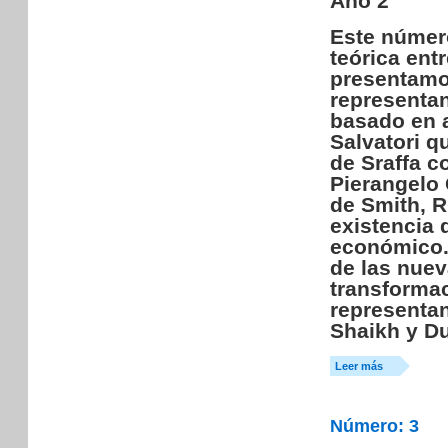
Año 2
Este número
teórica ent
presentamos
representan
basado en 
Salvatori q
de Sraffa c
Pierangelo 
de Smith, R
existencia 
económico. 
de las nuev
transforma
representa
Shaikh y Du
Leer más
Número: 3