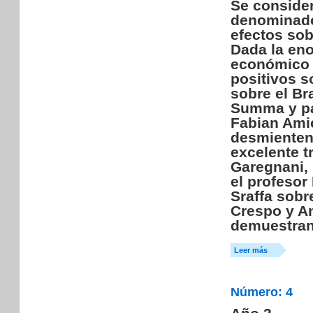
Se consider
denominado
efectos sob
Dada la eno
económico q
positivos s
sobre el Br
Summa y par
Fabian Amic
desmienten
excelente t
Garegnani, 
el profesor
Sraffa sobr
Crespo y An
demuestran 
Leer más
Número: 4