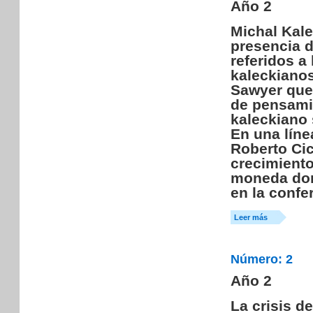
Año 2
Michal Kal
presencia d
referidos a
kaleckiano
Sawyer que 
de pensamie
kaleckiano 
En una líne
Roberto Cic
crecimiento
moneda domé
en la confe
Leer más
Número: 2
Año 2
La crisis d