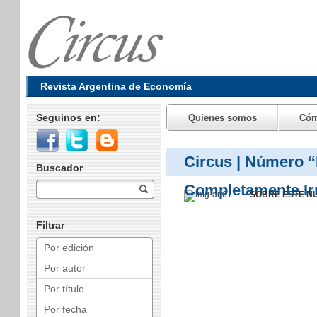
Revista Argentina de Economía
Seguinos en:
Quienes somos
Cóm
Circus | Número “
Buscador
Completamente Irr
SOBRE ESTE NUM
Filtrar
Por edición
Por autor
Por título
Por fecha